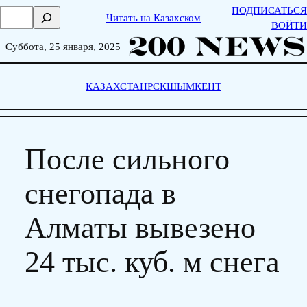
Skip
ПОДПИСАТЬСЯ
П
Читать на Казахском
to
ВОЙТИ
о
content
и
Суббота, 25 января, 2025
с
к
КАЗАХСТАН
РСК
ШЫМКЕНТ
После сильного
снегопада в
Алматы вывезено
24 тыс. куб. м снега