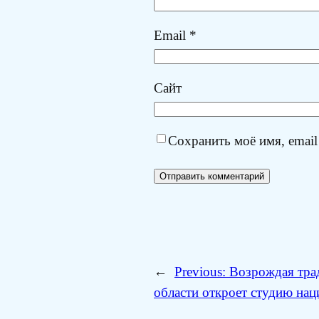
Email
*
Сайт
Сохранить моё имя, email
←
Previous:
Возрождая трад
области откроет студию на