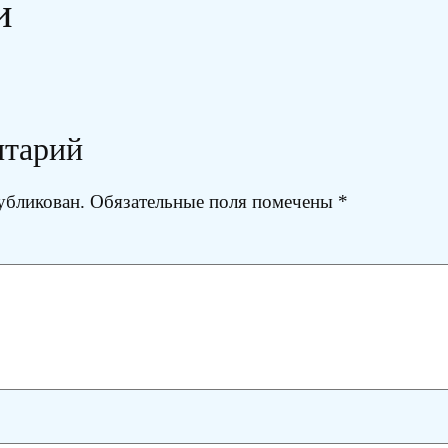
и
нтарий
убликован.
Обязательные поля помечены
*