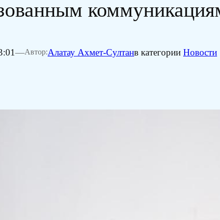
изованным коммуникация
3:01
—
Алатау Ахмет-Султан
в категории
Новости
Автор: