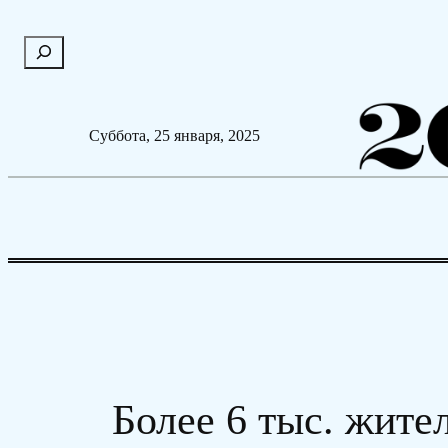
Перейти
П
к
о
содержимому
и
с
Суббота, 25 января, 2025
к
Более 6 тыс. жит