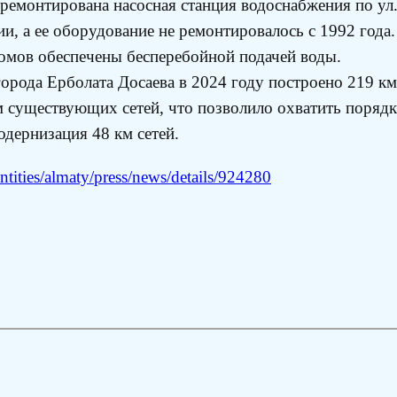
емонтирована насосная станция водоснабжения по ул. Т
ии, а ее оборудование не ремонтировалось с 1992 год
омов обеспечены бесперебойной подачей воды.
орода Ерболата Досаева в 2024 году построено 219 км
 существующих сетей, что позволило охватить порядка
одернизация 48 км сетей.
tities/almaty/press/news/details/924280