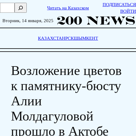
Skip
ПОДПИСАТЬСЯ
П
Читать на Казахском
to
ВОЙТИ
о
content
и
Вторник, 14 января, 2025
с
к
КАЗАХСТАН
РСК
ШЫМКЕНТ
Возложение цветов
к памятнику-бюсту
Алии
Молдагуловой
прошло в Актобе