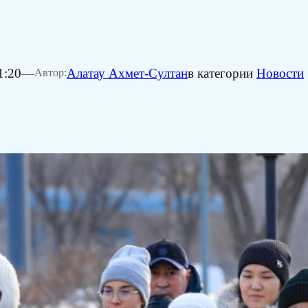
1:20
—
Алатау Ахмет-Султан
в категории
Новости
Автор: