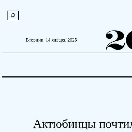
Перейти
П
к
о
содержимому
и
с
Вторник, 14 января, 2025
к
Актюбинцы почтил