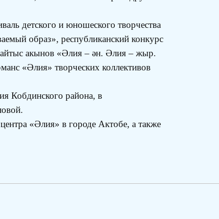
валь детского и юношеского творчества
ваемый образ», республиканский конкурс
 айтыс акынов «Әлия – ән. Әлия – жыр.
рманс «Әлия» творческих коллективов
ия Кобдинского района, в
ловой.
центра «Әлия» в городе Актобе, а также