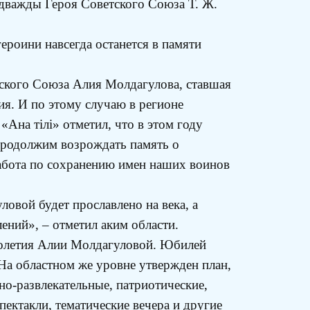
 дважды Героя Советского Союза Т. Ж.
ероини навсегда останется в памяти
етского Союза Алия Молдагулова, ставшая
ия. И по этому случаю в регионе
Ана тілі» отметил, что в этом году
продолжим возрождать память о
абота по сохранению имен наших воинов
овой будет прославлено на века, а
ений», – отметил аким области.
столетия Алии Молдагуловой. Юбилей
На областном же уровне утвержден план,
о-развлекательные, патриотические,
ектакли, тематические вечера и другие