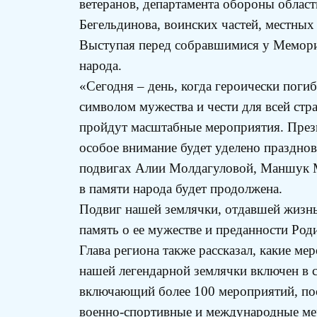
ветеранов, департамента обороны облас
Бегельдинова, воинских частей, местных 
Выступая перед собравшимися у Мемориал
народа.
«Сегодня – день, когда героически поги
символом мужества и чести для всей стра
пройдут масштабные мероприятия. Презид
особое внимание будет уделено праздно
подвигах Алии Молдагуловой, Маншук М
в памяти народа будет продолжена.
Подвиг нашей землячки, отдавшей жизнь 
память о ее мужестве и преданности Род
Глава региона также рассказал, какие м
нашей легендарной землячки включен в 
включающий более 100 мероприятий, пос
военно-спортивные и международные меро