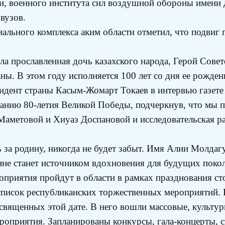
ти, военного института сил воздушной обороны имени
вузов.
ьного комплекса аким области отметил, что подвиг г
бла прославленная дочь казахского народа, Герой Сов
ны. В этом году исполняется 100 лет со дня ее рожден
ент страны Касым-Жомарт Токаев в интервью газете «
ванию 80-летия Великой Победы, подчеркнув, что мы 
аметовой и Хиуаз Доспановой и исследовательская р
за родину, никогда не будет забыт. Имя Алии Молдагул
ине станет источником вдохновения для будущих покол
ероприятия пройдут в области в рамках празднования 
список республиканских торжественных мероприятий. 
вященных этой дате. В него вошли массовые, культурн
приятия. Запланированы конкурсы, гала-концерты, сп