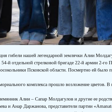
о дня гибели нашей легендарной землячки Алии Молдаг
 54-й отдельной стрелковой бригаде 22-й армии 2-го 
восокольники Псковской области. Посмертно ей было п
ориального комплекса прошло возложение цветов. В 
лемянник Алии – Сапар Молдагулов и другие ее родств
ева и Анар Даржанова, представители партии «Amanat»