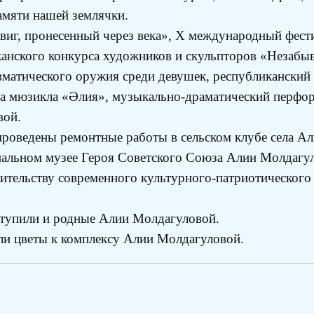
амяти нашей землячки.
г, пронесенный через века», X международный фести
канского конкурса художников и скульпторов «Незабы
вматического оружия среди девушек, республиканский
ера мюзикла «Әлия», музыкально-драматический перфо
вой.
проведены ремонтные работы в сельском клубе села Ал
иальном музее Героя Советского Союза Алии Молдагу
оительству современного культурного-патриотического 
ступили и родные Алии Молдагуловой.
ли цветы к комплексу Алии Молдагуловой.