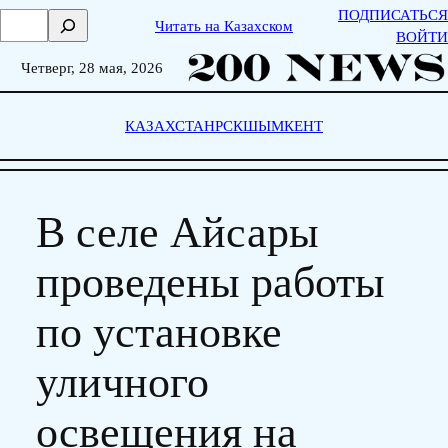
Skip
ПОДПИСАТЬСЯ
П
Читать на Казахском
to
ВОЙТИ
о
content
и
Четверг, 28 мая, 2026
с
к
КАЗАХСТАН
РСК
ШЫМКЕНТ
В селе Айсары
проведены работы
по установке
уличного
освещения на