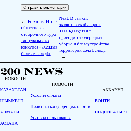
Next:
В рамках
←
Previous:
Итоги
экологической акции»
областного-
Таза Қазақстан ”
отборочного тура
проводится очередная
танцевального
уборка и благоустройство
конкурса «Жұлдыз
территории села Баянды.
болғым келеді»
→
НОВОСТИ
НОВОСТИ
КАЗАХСТАН
АККАУНТ
Условия оплаты
ШЫМКЕНТ
ВОЙТИ
Политика конфиденциальности
АЛМАТЫ
ПОДПИСАТЬСЯ
Условия пользования
АСТАНА