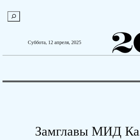
Перейти
П
к
о
содержимому
и
с
Суббота, 12 апреля, 2025
к
Замглавы МИД Каз