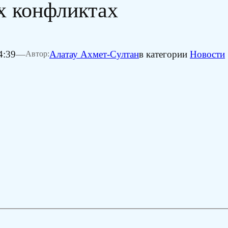
х конфликтах
4:39
—
Алатау Ахмет-Султан
в категории
Новости
Автор: