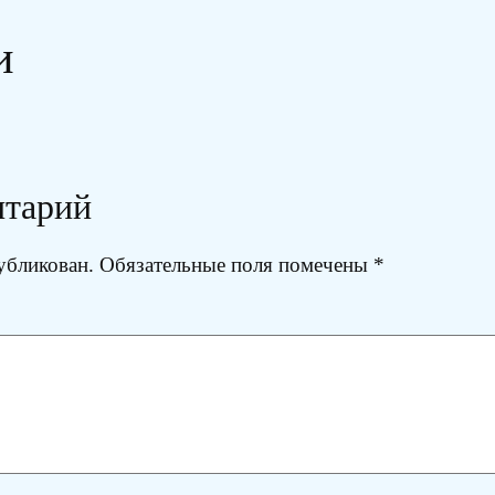
и
нтарий
убликован.
Обязательные поля помечены
*