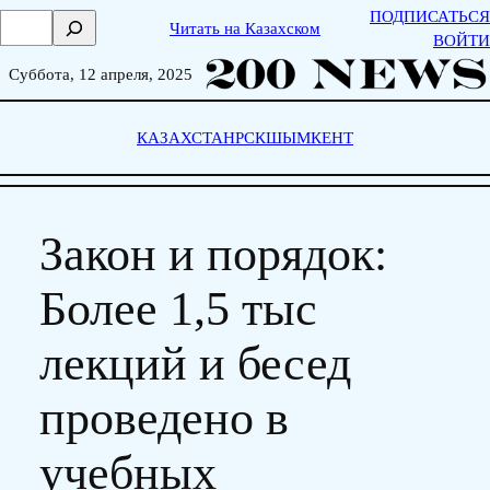
Skip
ПОДПИСАТЬСЯ
П
Читать на Казахском
to
ВОЙТИ
о
content
и
Суббота, 12 апреля, 2025
с
к
КАЗАХСТАН
РСК
ШЫМКЕНТ
Закон и порядок:
Более 1,5 тыс
лекций и бесед
проведено в
учебных