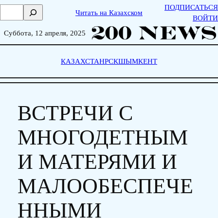
Skip
ПОДПИСАТЬСЯ
П
Читать на Казахском
to
ВОЙТИ
о
content
и
Суббота, 12 апреля, 2025
с
к
КАЗАХСТАН
РСК
ШЫМКЕНТ
ВСТРЕЧИ С
МНОГОДЕТНЫМ
И МАТЕРЯМИ И
МАЛООБЕСПЕЧЕ
ННЫМИ