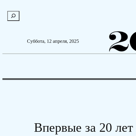
Перейти
П
к
о
содержимому
и
с
Суббота, 12 апреля, 2025
к
Впервые за 20 лет