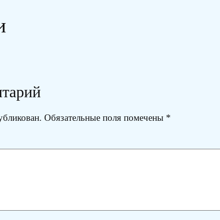
и
нтарий
убликован.
Обязательные поля помечены
*