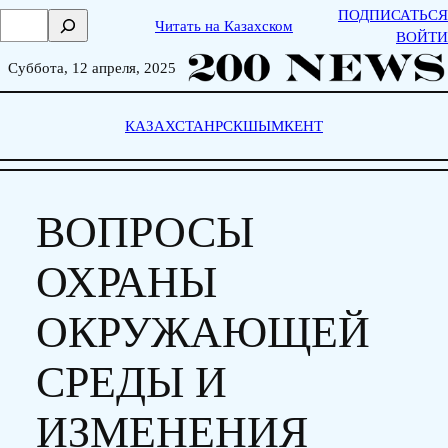
Skip
ПОДПИСАТЬСЯ
П
Читать на Казахском
to
ВОЙТИ
о
content
и
Суббота, 12 апреля, 2025
с
к
КАЗАХСТАН
РСК
ШЫМКЕНТ
ВОПРОСЫ
ОХРАНЫ
ОКРУЖАЮЩЕЙ
СРЕДЫ И
ИЗМЕНЕНИЯ