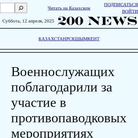
Skip
ПОДПИСАТЬСЯ
П
Читать на Казахском
to
ВОЙТИ
о
content
и
Суббота, 12 апреля, 2025
с
к
КАЗАХСТАН
РСК
ШЫМКЕНТ
Военнослужащих
поблагодарили за
участие в
противопаводковых
мероприятиях