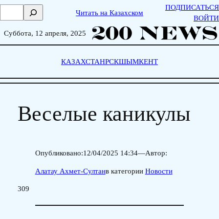
Skip
ПОДПИСАТЬСЯ
П
Читать на Казахском
to
ВОЙТИ
о
content
и
Суббота, 12 апреля, 2025
с
к
КАЗАХСТАН
РСК
ШЫМКЕНТ
Веселые каникулы
Опубликовано:
12/04/2025 14:34
—
Автор:
Алатау Ахмет-Султан
в категории
Новости
309