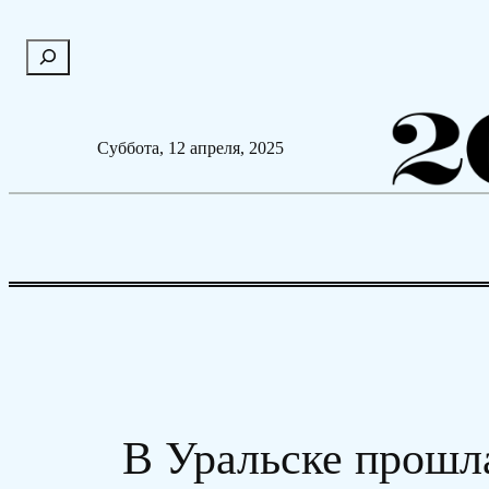
Перейти
П
к
о
содержимому
и
с
Суббота, 12 апреля, 2025
к
В Уральске прошл