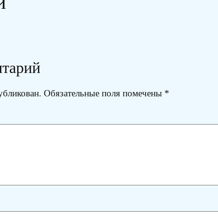
и
нтарий
убликован.
Обязательные поля помечены
*