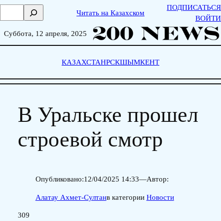
Skip
ПОДПИСАТЬСЯ
П
Читать на Казахском
to
ВОЙТИ
о
content
и
Суббота, 12 апреля, 2025
с
к
КАЗАХСТАН
РСК
ШЫМКЕНТ
В Уральске прошел
строевой смотр
Опубликовано:
12/04/2025 14:33
—
Автор:
Алатау Ахмет-Султан
в категории
Новости
309