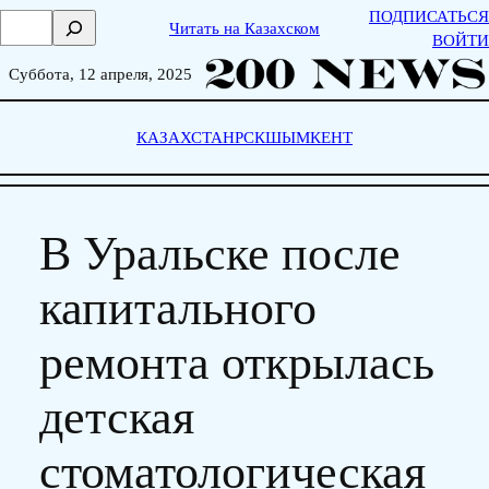
Skip
ПОДПИСАТЬСЯ
П
Читать на Казахском
to
ВОЙТИ
о
content
и
Суббота, 12 апреля, 2025
с
к
КАЗАХСТАН
РСК
ШЫМКЕНТ
В Уральске после
капитального
ремонта открылась
детская
стоматологическая