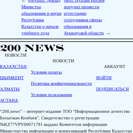
←
Previous:
Доклад
Next:
Нурлан Ногаев
Министра
поручил провести
образования и науки
аттестацию
Республики
сотрудников сферы
Казахстан о начале
образования в
учебного года
Атырауской области
→
НОВОСТИ
НОВОСТИ
КАЗАХСТАН
АККАУНТ
Условия оплаты
ШЫМКЕНТ
ВОЙТИ
Политика конфиденциальности
АЛМАТЫ
ПОДПИСАТЬСЯ
Условия пользования
АСТАНА
“200.news” – интернет-издание ТОО “Информационное агентство
Бахытжан Копбаев”. Свидетельство о регистрации
№KZ77VPY00071781 выдано Комитетом информации
Министерства информации и коммуникаций Республики Казахстан