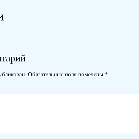
и
нтарий
убликован.
Обязательные поля помечены
*