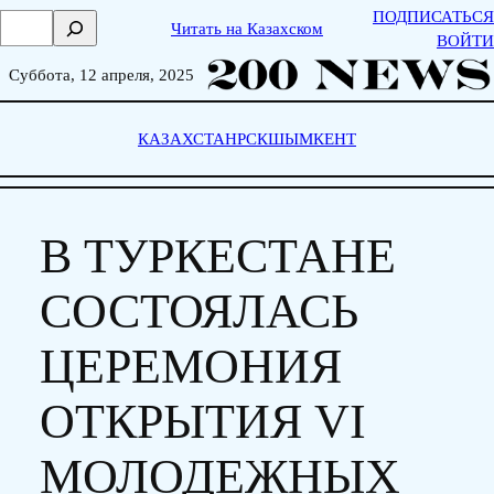
Skip
ПОДПИСАТЬСЯ
П
Читать на Казахском
to
ВОЙТИ
о
content
и
Суббота, 12 апреля, 2025
с
к
КАЗАХСТАН
РСК
ШЫМКЕНТ
В ТУРКЕСТАНЕ
СОСТОЯЛАСЬ
ЦЕРЕМОНИЯ
ОТКРЫТИЯ VI
МОЛОДЕЖНЫХ