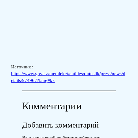
Источник :
https://www.gov.kz/memleket/entities/ontustik/press/news/d
etails/974967?lang=kk
Комментарии
Добавить комментарий
Ваш адрес email не будет опубликован.