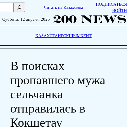
Skip
ПОДПИСАТЬСЯ
П
Читать на Казахском
to
ВОЙТИ
о
content
и
Суббота, 12 апреля, 2025
с
к
КАЗАХСТАН
РСК
ШЫМКЕНТ
В поисках
пропавшего мужа
сельчанка
отправилась в
Кокшетау