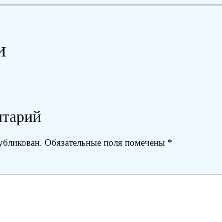
и
нтарий
убликован.
Обязательные поля помечены
*