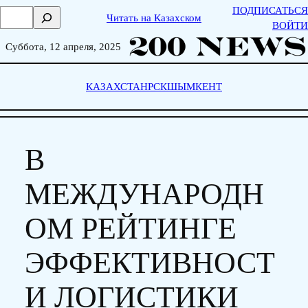
Skip
ПОДПИСАТЬСЯ
П
Читать на Казахском
to
ВОЙТИ
о
content
и
Суббота, 12 апреля, 2025
с
к
КАЗАХСТАН
РСК
ШЫМКЕНТ
В
МЕЖДУНАРОДН
ОМ РЕЙТИНГЕ
ЭФФЕКТИВНОСТ
И ЛОГИСТИКИ