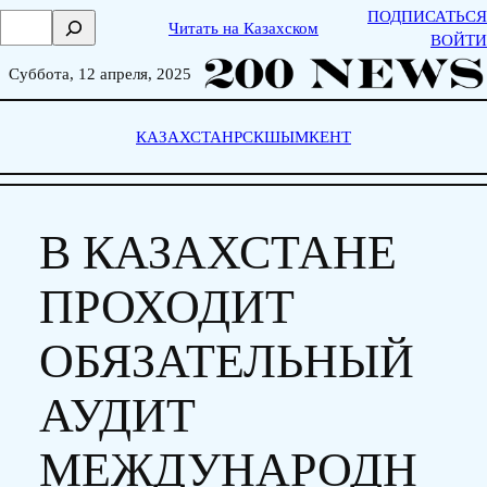
Skip
ПОДПИСАТЬСЯ
П
Читать на Казахском
to
ВОЙТИ
о
content
и
Суббота, 12 апреля, 2025
с
к
КАЗАХСТАН
РСК
ШЫМКЕНТ
В КАЗАХСТАНЕ
ПРОХОДИТ
ОБЯЗАТЕЛЬНЫЙ
АУДИТ
МЕЖДУНАРОДН