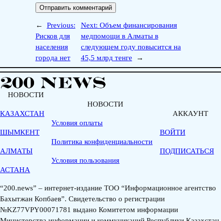
←
Previous:
Next:
Объем финансирования
Рисков для
медпомощи в Алматы в
населения
следующем году повысится на
города нет
45,5 млрд тенге
→
НОВОСТИ
НОВОСТИ
КАЗАХСТАН
АККАУНТ
Условия оплаты
ШЫМКЕНТ
ВОЙТИ
Политика конфиденциальности
АЛМАТЫ
ПОДПИСАТЬСЯ
Условия пользования
АСТАНА
“200.news” – интернет-издание ТОО “Информационное агентство
Бахытжан Копбаев”. Свидетельство о регистрации
№KZ77VPY00071781 выдано Комитетом информации
Министерства информации и коммуникаций Республики Казахстан