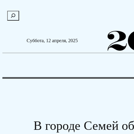
Перейти
П
к
о
содержимому
и
с
Суббота, 12 апреля, 2025
к
В городе Семей об