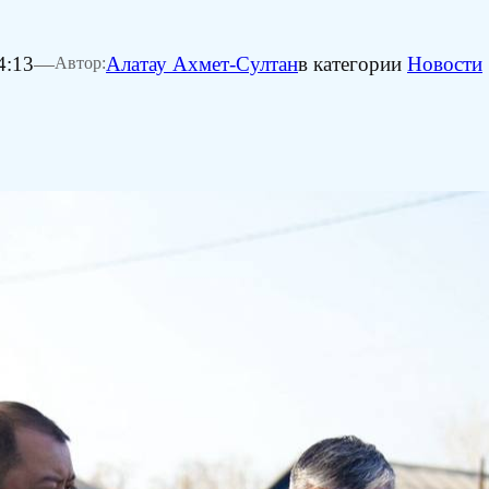
4:13
—
Алатау Ахмет-Султан
в категории
Новости
Автор: