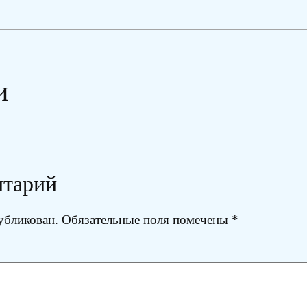
и
нтарий
убликован.
Обязательные поля помечены
*