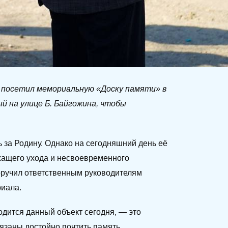
 посетил мемориальную «Доску памяти» в
й на улице Б. Байгожина, чтобы
 за Родину. Однако на сегодняшний день её
ежащего ухода и несвоевременного
оручил ответственным руководителям
риала.
ходится данный объект сегодня, — это
бязаны достойно почтить память