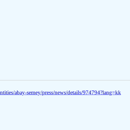
ntities/abay-semey/press/news/details/974794?lang=kk