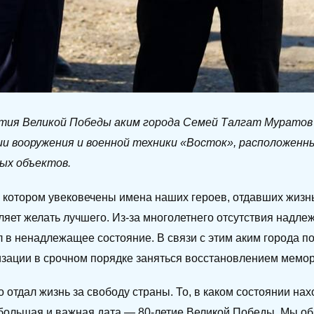
етия Великой Победы аким города Семей Талгат Муратов
и вооружения и военной техники «Восток», расположенны
ых объектов.
 котором увековечены имена наших героев, отдавших жизнь
вляет желать лучшего. Из-за многолетнего отсутствия надл
 в ненадлежащее состояние. В связи с этим аким города п
изации в срочном порядке заняться восстановлением мемо
о отдал жизнь за свободу страны. То, в каком состоянии на
с большая и важная дата — 80-летие Великой Победы. Мы о