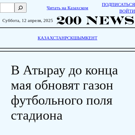
Skip
ПОДПИСАТЬСЯ
П
Читать на Казахском
to
ВОЙТИ
о
content
и
Суббота, 12 апреля, 2025
с
к
КАЗАХСТАН
РСК
ШЫМКЕНТ
В Атырау до конца
мая обновят газон
футбольного поля
стадиона