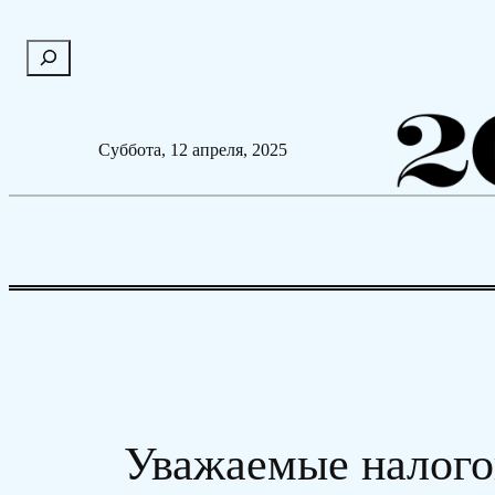
Перейти
П
к
о
содержимому
и
с
Суббота, 12 апреля, 2025
к
Уважаемые налог