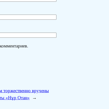
 комментариев.
м торжественно вручены
ты «Нұр Отан»
→