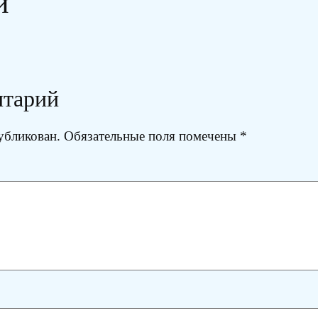
и
нтарий
убликован.
Обязательные поля помечены
*