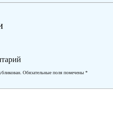
и
нтарий
убликован.
Обязательные поля помечены
*