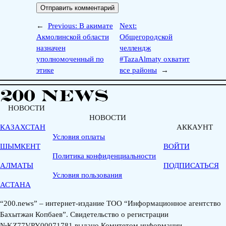
←
Previous:
В акимате
Next:
Акмолинской области
Общегородской
назначен
челлендж
уполномоченный по
#TazaAlmaty охватит
этике
все районы
→
НОВОСТИ
НОВОСТИ
КАЗАХСТАН
АККАУНТ
Условия оплаты
ШЫМКЕНТ
ВОЙТИ
Политика конфиденциальности
АЛМАТЫ
ПОДПИСАТЬСЯ
Условия пользования
АСТАНА
“200.news” – интернет-издание ТОО “Информационное агентство
Бахытжан Копбаев”. Свидетельство о регистрации
№KZ77VPY00071781 выдано Комитетом информации