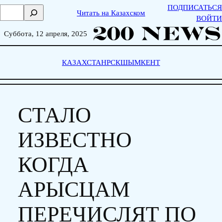
Skip
ПОДПИСАТЬСЯ
П
Читать на Казахском
to
ВОЙТИ
о
content
и
Суббота, 12 апреля, 2025
с
к
КАЗАХСТАН
РСК
ШЫМКЕНТ
СТАЛО
ИЗВЕСТНО
КОГДА
АРЫСЦАМ
ПЕРЕЧИСЛЯТ ПО