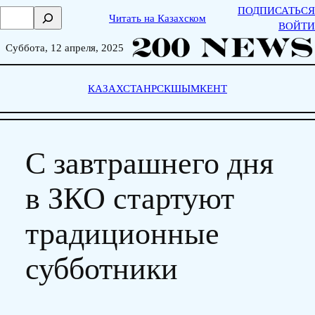
Skip
ПОДПИСАТЬСЯ
П
Читать на Казахском
to
ВОЙТИ
о
content
и
Суббота, 12 апреля, 2025
с
к
КАЗАХСТАН
РСК
ШЫМКЕНТ
С завтрашнего дня
в ЗКО стартуют
традиционные
субботники