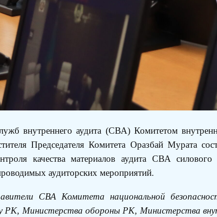
лужб внутреннего аудита (СВА) Комитетом внутренне
стителя Председателя Комитета Оразбай Мурата сос
нтроля качества материалов аудита СВА силового 
проводимых аудиторских мероприятий.
тавители СВА Комитета национальной безопаснос
у РК, Министерства обороны РК, Министерства внут