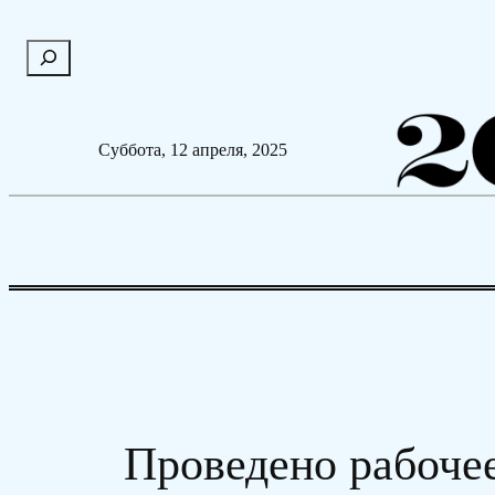
Перейти
П
к
о
содержимому
и
с
Суббота, 12 апреля, 2025
к
Проведено рабоче