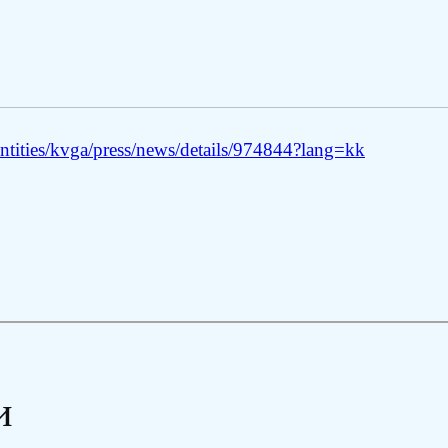
ntities/kvga/press/news/details/974844?lang=kk
и