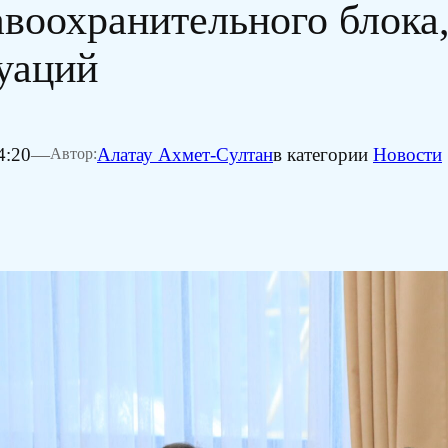
авоохранительного блока
уаций
4:20
—
Алатау Ахмет-Султан
в категории
Новости
Автор: