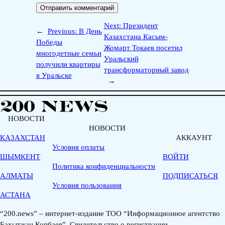
Next:
Президент
←
Previous:
В День
Казахстана Касым-
Победы
Жомарт Токаев посетил
многодетные семьи
Уральский
получили квартиры
трансформаторный завод
в Уральске
→
НОВОСТИ
НОВОСТИ
КАЗАХСТАН
АККАУНТ
Условия оплаты
ШЫМКЕНТ
ВОЙТИ
Политика конфиденциальности
АЛМАТЫ
ПОДПИСАТЬСЯ
Условия пользования
АСТАНА
“200.news” – интернет-издание ТОО “Информационное агентство
Бахытжан Копбаев”. Свидетельство о регистрации