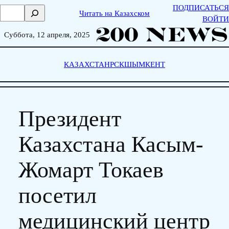
Skip
ПОДПИСАТЬСЯ
П
Читать на Казахском
to
ВОЙТИ
о
content
и
Суббота, 12 апреля, 2025
с
к
КАЗАХСТАН
РСК
ШЫМКЕНТ
Президент
Казахстана Касым-
Жомарт Токаев
посетил
медицинский центр