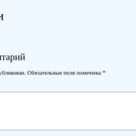
и
нтарий
убликован.
Обязательные поля помечены
*