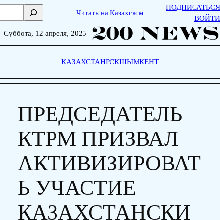
Skip
ПОДПИСАТЬСЯ
П
Читать на Казахском
to
ВОЙТИ
о
content
и
Суббота, 12 апреля, 2025
с
к
КАЗАХСТАН
РСК
ШЫМКЕНТ
ПРЕДСЕДАТЕЛЬ
КТРМ ПРИЗВАЛ
АКТИВИЗИРОВАТ
Ь УЧАСТИЕ
КАЗАХСТАНСКИ