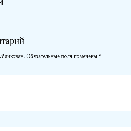
и
нтарий
убликован.
Обязательные поля помечены
*