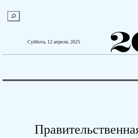
Перейти
П
к
о
содержимому
и
с
Суббота, 12 апреля, 2025
к
Правительственна