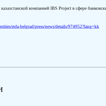
 казахстанской компанией IBS Project в сфере банковс
tities/mfa-belgrad/press/news/details/974952?lang=kk
и