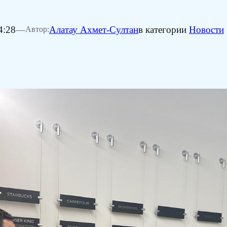
4:28
—
Алатау Ахмет-Султан
в категории
Новости
Автор: