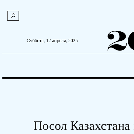
Перейти
П
к
о
содержимому
и
с
Суббота, 12 апреля, 2025
к
Посол Казахстана