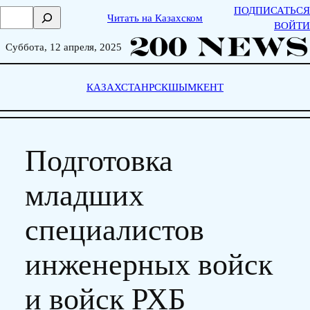
Skip
ПОДПИСАТЬСЯ
П
Читать на Казахском
to
ВОЙТИ
о
content
и
Суббота, 12 апреля, 2025
с
к
КАЗАХСТАН
РСК
ШЫМКЕНТ
Подготовка
младших
специалистов
инженерных войск
и войск РХБ