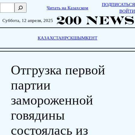
Skip
ПОДПИСАТЬСЯ
П
Читать на Казахском
to
ВОЙТИ
о
content
и
Суббота, 12 апреля, 2025
с
к
КАЗАХСТАН
РСК
ШЫМКЕНТ
Отгрузка первой
партии
замороженной
говядины
состоялась из