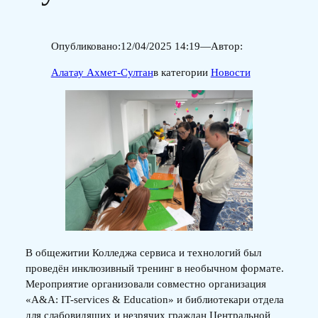
Опубликовано:
12/04/2025 14:19
—
Автор:
Алатау Ахмет-Султан
в категории
Новости
В общежитии Колледжа сервиса и технологий был
проведён инклюзивный тренинг в необычном формате.
Мероприятие организовали совместно организация
«A&A: IT-services & Education» и библиотекари отдела
для слабовидящих и незрячих граждан Центральной