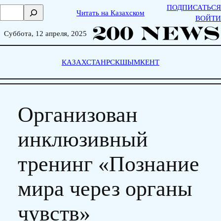
Skip
ПОДПИСАТЬСЯ
П
Читать на Казахском
to
ВОЙТИ
о
content
и
Суббота, 12 апреля, 2025
с
к
КАЗАХСТАН
РСК
ШЫМКЕНТ
Организован
инклюзивный
тренинг «Познание
мира через органы
чувств»