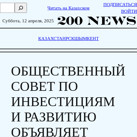
Skip
ПОДПИСАТЬСЯ
П
Читать на Казахском
to
ВОЙТИ
о
content
и
Суббота, 12 апреля, 2025
с
к
КАЗАХСТАН
РСК
ШЫМКЕНТ
ОБЩЕСТВЕННЫЙ
СОВЕТ ПО
ИНВЕСТИЦИЯМ
И РАЗВИТИЮ
ОБЪЯВЛЯЕТ