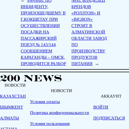
←
Previous:
ПО
Next:
ВЛАДЕЛЕЦ
ИНЦИДЕНТУ,
БРЕНДОВ
ПРОИЗОШЕДШЕМУ В
«РОЛЛТОН» И
Г.КОКШЕТАУ ПРИ
«BIGBON»
ОСУЩЕСТВЛЕНИИ
СТРОИТ В
ПОСАДКИ НА
АЛМАТИНСКОЙ
ПАССАЖИРСКИЙ
ОБЛАСТИ ЗАВОД
ПОЕЗД № 143/144
ПО
СООБЩЕНИЕМ
ПРОИЗВОДСТВУ
КАРАГАНДЫ – ОМСК,
ПРОДУКТОВ
ПРОВОДИТСЯ РАЗБОР
ПИТАНИЯ
→
НОВОСТИ
НОВОСТИ
КАЗАХСТАН
АККАУНТ
Условия оплаты
ШЫМКЕНТ
ВОЙТИ
Политика конфиденциальности
АЛМАТЫ
ПОДПИСАТЬСЯ
Условия пользования