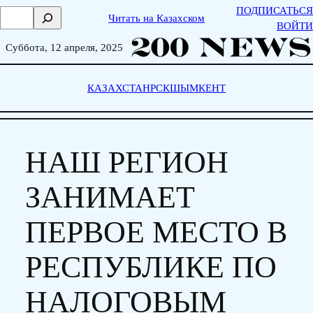
Skip
ПОДПИСАТЬСЯ
П
Читать на Казахском
to
ВОЙТИ
о
content
и
Суббота, 12 апреля, 2025
с
к
КАЗАХСТАН
РСК
ШЫМКЕНТ
НАШ РЕГИОН
ЗАНИМАЕТ
ПЕРВОЕ МЕСТО В
РЕСПУБЛИКЕ ПО
НАЛОГОВЫМ