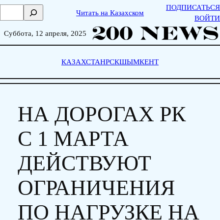
Skip
ПОДПИСАТЬСЯ
П
Читать на Казахском
to
ВОЙТИ
о
content
и
Суббота, 12 апреля, 2025
с
к
КАЗАХСТАН
РСК
ШЫМКЕНТ
НА ДОРОГАХ РК
С 1 МАРТА
ДЕЙСТВУЮТ
ОГРАНИЧЕНИЯ
ПО НАГРУЗКЕ НА