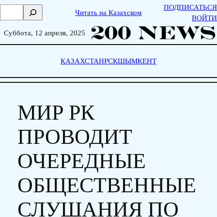
Skip
ПОДПИСАТЬСЯ
П
Читать на Казахском
to
ВОЙТИ
о
content
и
Суббота, 12 апреля, 2025
с
к
КАЗАХСТАН
РСК
ШЫМКЕНТ
МИР РК
ПРОВОДИТ
ОЧЕРЕДНЫЕ
ОБЩЕСТВЕННЫЕ
СЛУШАНИЯ ПО