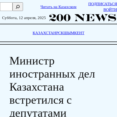
Skip
ПОДПИСАТЬСЯ
П
Читать на Казахском
to
ВОЙТИ
о
content
и
Суббота, 12 апреля, 2025
с
к
КАЗАХСТАН
РСК
ШЫМКЕНТ
Министр
иностранных дел
Казахстана
встретился с
депутатами