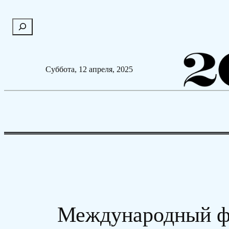
Перейти
П
к
о
содержимому
и
с
Суббота, 12 апреля, 2025
к
Международный фес