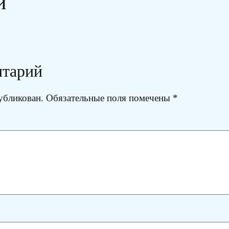
и
нтарий
убликован.
Обязательные поля помечены
*