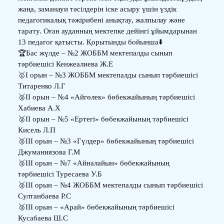
жаңа, заманауи тәсілдерін іске асыру үшін үздік
педагогикалық тәжірибені анықтау, жалпылау және
тарату. Оған ауданның мектепке дейінгі ұйымдарынан
13 педагог қатысты. Қорытынды бойынша⬇️
🏆Бас жүлде – №2 ЖОББМ мектепалды сынып
тәрбиешісі Кенжеалиева Ж.Е
🥇І орын – №3 ЖОББМ мектепалды сынып тәрбиешісі
Титаренко Л.Г
🥈ІІ орын – №4 «Айгөлек» бөбекжайының тәрбиешісі
Хабиева А.Х
🥈ІІ орын – №5 «Ертегі» бөбекжайының тәрбиешісі
Кисель Л.П
🥉ІІІ орын – №3 «Гүлдер» бөбекжайының тәрбиешісі
Джуманиязова Г.М
🥉ІІІ орын – №7 «Айналайын» бөбекжайының
тәрбиешісі Туресаева У.Б
🥉ІІІ орын – №4 ЖОББМ мектепалды сынып тәрбиешісі
Султанбаева Р.С
🥉ІІІ орын – «Арай» бөбекжайының тәрбиешісі
Кусабаева Ш.С