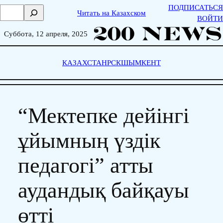
Skip
ПОДПИСАТЬСЯ
П
Читать на Казахском
to
ВОЙТИ
о
content
и
Суббота, 12 апреля, 2025
с
к
КАЗАХСТАН
РСК
ШЫМКЕНТ
“Мектепке дейінгі
ұйымның үздік
педагогі” атты
аудандық байқауы
өтті