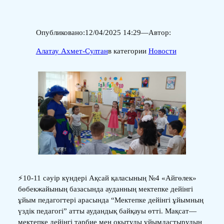
Опубликовано:
12/04/2025 14:29
—
Автор:
Алатау Ахмет-Султан
в категории
Новости
⚡️10-11 сәуір күндері Ақсай қаласының №4 «Айгөлек»
бөбекжайының базасында ауданның мектепке дейінгі
ұйым педагогтері арасында “Мектепке дейінгі ұйымның
үздік педагогі” атты аудандық байқауы өтті. Мақсат—
мектепке дейінгі тәрбие мен оқытуды ұйымдастырудың