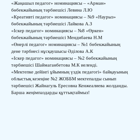
«Жаңашыл педагог» номинациясы – «Арман»
бөбекжайының тәрбиешісі Левина Л.Ю
«Креативті педагог» номинациясы – №9 «Наурыз»
бөбекжайының тәрбиешісі Лайкова А.З
«Іскер педагог» номинациясы – №8 «Өркен»
бөбекжайының тәрбиешісі Мендибаева Н.М
«Өнерлі педагог» номинациясы – №1 бөбекжайының
дене тәрбиесі нұсқаушысы Әділова А.К
«Іскер педагог» номинациясы – №2 бөбекжайының
тәрбиешісі Шаймаганбетова М.К иеленді.
«Мектепке дейінгі ұйымның үздік педагогі» байқауының
облыстық кезеңіне №2 ЖОББМ мектепалды сынып
тәрбиешісі Жайнагуль Ересовна Кенжеалиева жолданды.
Барша жеңімпаздарды құттықтаймыз!