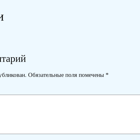
и
нтарий
убликован.
Обязательные поля помечены
*