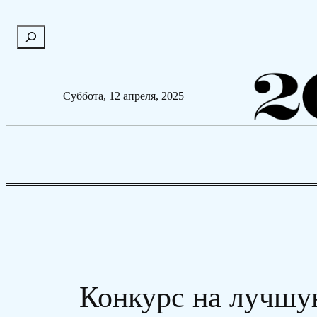
Перейти
П
к
о
содержимому
и
с
Суббота, 12 апреля, 2025
к
Конкурс на лучшу