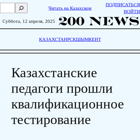
Skip
ПОДПИСАТЬСЯ
П
Читать на Казахском
to
ВОЙТИ
о
content
и
Суббота, 12 апреля, 2025
с
к
КАЗАХСТАН
РСК
ШЫМКЕНТ
Казахстанские
педагоги прошли
квалификационное
тестирование