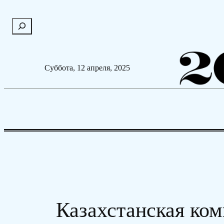
Перейти
П
к
о
содержимому
и
с
Суббота, 12 апреля, 2025
к
Казахстанская ком