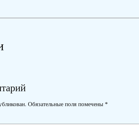
и
нтарий
убликован.
Обязательные поля помечены
*