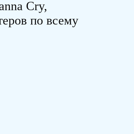
anna Cry,
теров по всему