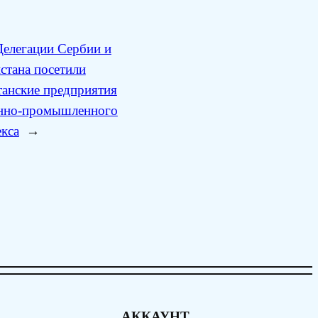
Делегации Сербии и
стана посетили
танские предприятия
нно-промышленного
кса
→
АККАУНТ