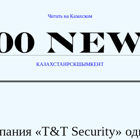
Читать на Казахском
КАЗАХСТАН
РСК
ШЫМКЕНТ
пания «T&T Security» од