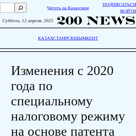
Skip
ПОДПИСАТЬСЯ
П
Читать на Казахском
to
ВОЙТИ
о
content
и
Суббота, 12 апреля, 2025
с
к
КАЗАХСТАН
РСК
ШЫМКЕНТ
Изменения с 2020
года по
специальному
налоговому режиму
на основе патента