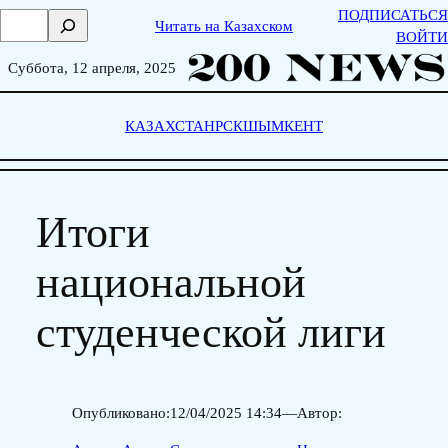
Skip
ПОДПИСАТЬСЯ
П
Читать на Казахском
to
ВОЙТИ
о
content
и
Суббота, 12 апреля, 2025
с
к
КАЗАХСТАН
РСК
ШЫМКЕНТ
Итоги
национальной
студенческой лиги
Опубликовано:
12/04/2025 14:34
—
Автор: