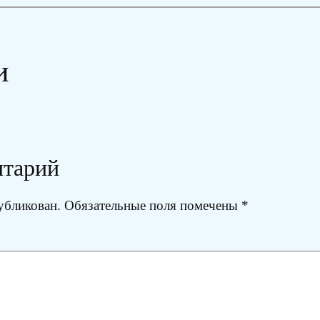
и
нтарий
убликован.
Обязательные поля помечены
*