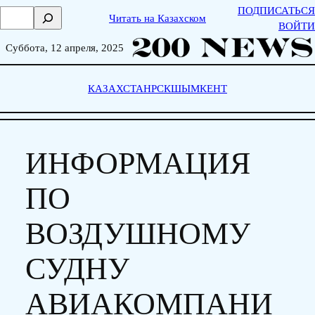
Skip
ПОДПИСАТЬСЯ
П
Читать на Казахском
to
ВОЙТИ
о
content
и
Суббота, 12 апреля, 2025
с
к
КАЗАХСТАН
РСК
ШЫМКЕНТ
ИНФОРМАЦИЯ
ПО
ВОЗДУШНОМУ
СУДНУ
АВИАКОМПАНИ